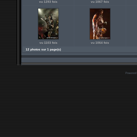
vu 1293 fois
vu 1067 fois
vu 1103 fois
vu 1064 fois
12 photos sur 1 page(s)
Powered