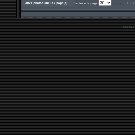
3921 photos sur 157 page(s)
1
-
2
Sauter à la page
Powered