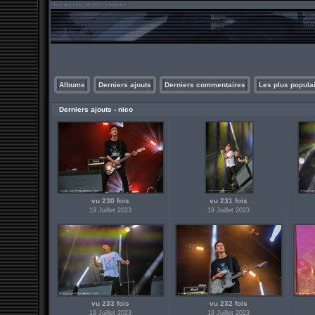
Albums
Derniers ajouts
Derniers commentaires
Les plus popula
Derniers ajouts - nico
vu 230 fois
vu 231 fois
19 Juillet 2023
19 Juillet 2023
vu 233 fois
vu 232 fois
19 Juillet 2023
19 Juillet 2023