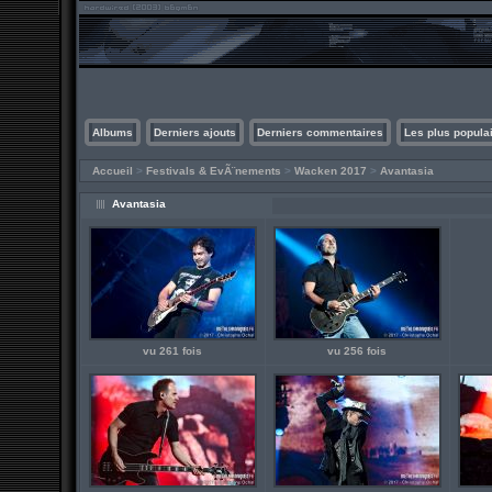
Albums
Derniers ajouts
Derniers commentaires
Les plus popula
Accueil
>
Festivals & EvÃ¨nements
>
Wacken 2017
>
Avantasia
Avantasia
vu 261 fois
vu 256 fois