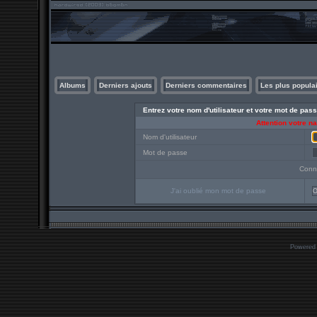
Albums
Derniers ajouts
Derniers commentaires
Les plus popula
Entrez votre nom d'utilisateur et votre mot de pa
Attention votre n
Nom d'utilisateur
Mot de passe
Conn
J'ai oublié mon mot de passe
O
Powered