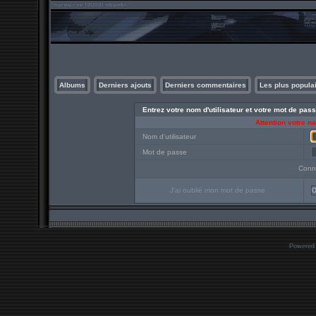
Albums
Derniers ajouts
Derniers commentaires
Les plus popula
Entrez votre nom d'utilisateur et votre mot de pa
Attention votre n
Nom d'utilisateur
Mot de passe
Conn
J'ai oublié mon mot de passe
O
Powered