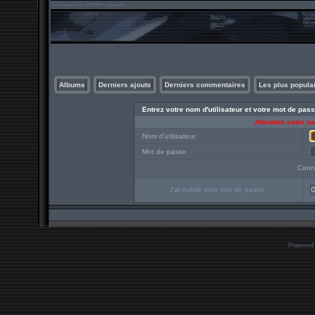
Albums
Derniers ajouts
Derniers commentaires
Les plus popula
Entrez votre nom d'utilisateur et votre mot de pa
Attention votre n
Nom d'utilisateur
Mot de passe
Conn
J'ai oublié mon mot de passe
O
Powered