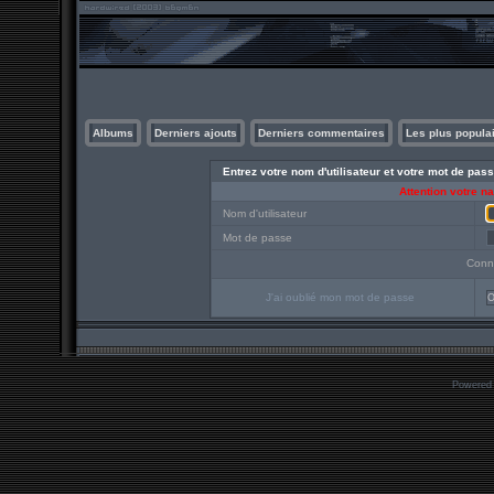
Albums
Derniers ajouts
Derniers commentaires
Les plus popula
Entrez votre nom d'utilisateur et votre mot de pa
Attention votre n
Nom d'utilisateur
Mot de passe
Conn
J'ai oublié mon mot de passe
O
Powered