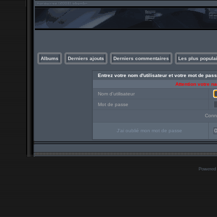
Albums
Derniers ajouts
Derniers commentaires
Les plus popula
Entrez votre nom d'utilisateur et votre mot de pa
Attention votre n
Nom d'utilisateur
Mot de passe
Conn
J'ai oublié mon mot de passe
O
Powered