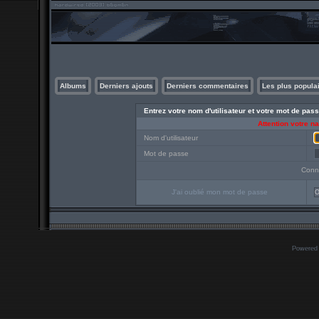
Albums
Derniers ajouts
Derniers commentaires
Les plus popula
Entrez votre nom d'utilisateur et votre mot de pa
Attention votre n
Nom d'utilisateur
Mot de passe
Conn
J'ai oublié mon mot de passe
O
Powered