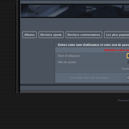
Albums
Derniers ajouts
Derniers commentaires
Les plus popula
Entrez votre nom d'utilisateur et votre mot de pa
Attention votre n
Nom d'utilisateur
Mot de passe
Conn
J'ai oublié mon mot de passe
O
Powered