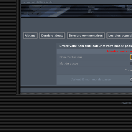
Albums
Derniers ajouts
Derniers commentaires
Les plus popula
Entrez votre nom d'utilisateur et votre mot de pa
Attention votre n
Nom d'utilisateur
Mot de passe
Conn
J'ai oublié mon mot de passe
O
Powered