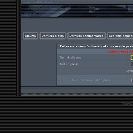
Albums
Derniers ajouts
Derniers commentaires
Les plus popula
Entrez votre nom d'utilisateur et votre mot de pa
Attention votre n
Nom d'utilisateur
Mot de passe
Conn
J'ai oublié mon mot de passe
O
Powered