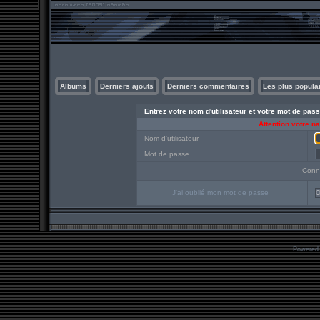
Albums
Derniers ajouts
Derniers commentaires
Les plus popula
Entrez votre nom d'utilisateur et votre mot de pa
Attention votre n
Nom d'utilisateur
Mot de passe
Conn
J'ai oublié mon mot de passe
O
Powered