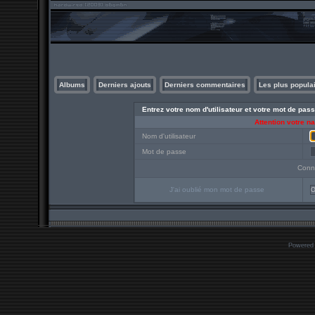
Albums
Derniers ajouts
Derniers commentaires
Les plus popula
Entrez votre nom d'utilisateur et votre mot de pa
Attention votre n
Nom d'utilisateur
Mot de passe
Conn
J'ai oublié mon mot de passe
O
Powered