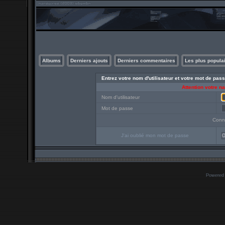
Albums
Derniers ajouts
Derniers commentaires
Les plus popula
Entrez votre nom d'utilisateur et votre mot de pa
Attention votre n
Nom d'utilisateur
Mot de passe
Conn
J'ai oublié mon mot de passe
O
Powered