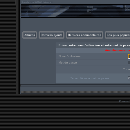
Albums
Derniers ajouts
Derniers commentaires
Les plus popula
Entrez votre nom d'utilisateur et votre mot de pa
Attention votre n
Nom d'utilisateur
Mot de passe
Conn
J'ai oublié mon mot de passe
O
Powered