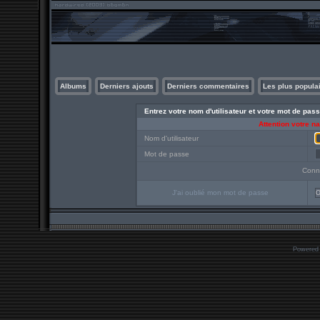
Albums
Derniers ajouts
Derniers commentaires
Les plus popula
Entrez votre nom d'utilisateur et votre mot de pa
Attention votre n
Nom d'utilisateur
Mot de passe
Conn
J'ai oublié mon mot de passe
O
Powered