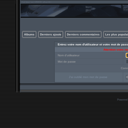
Albums
Derniers ajouts
Derniers commentaires
Les plus popula
Entrez votre nom d'utilisateur et votre mot de pa
Attention votre n
Nom d'utilisateur
Mot de passe
Conn
J'ai oublié mon mot de passe
O
Powered