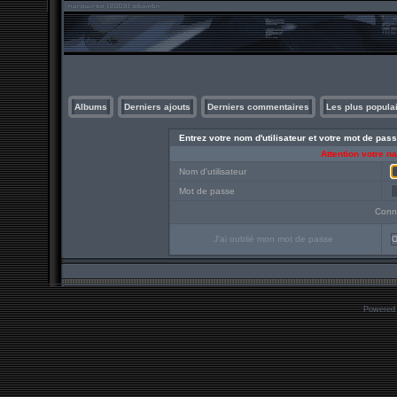
Albums
Derniers ajouts
Derniers commentaires
Les plus popula
Entrez votre nom d'utilisateur et votre mot de pa
Attention votre n
Nom d'utilisateur
Mot de passe
Conn
J'ai oublié mon mot de passe
O
Powered