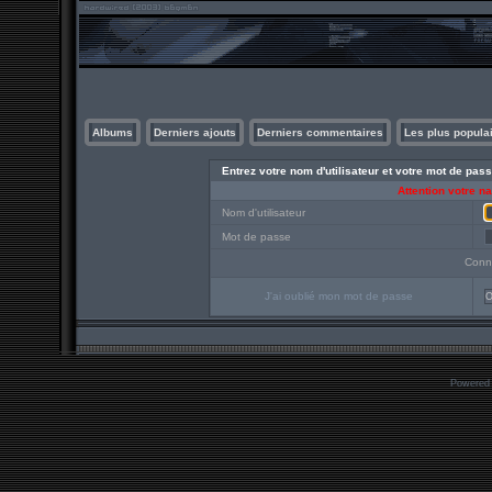
Albums
Derniers ajouts
Derniers commentaires
Les plus popula
Entrez votre nom d'utilisateur et votre mot de pa
Attention votre n
Nom d'utilisateur
Mot de passe
Conn
J'ai oublié mon mot de passe
O
Powered