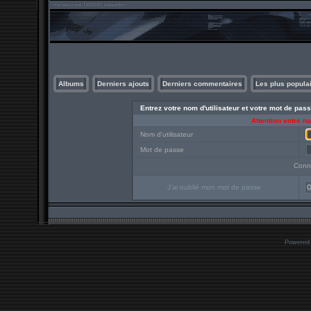
Albums
Derniers ajouts
Derniers commentaires
Les plus popula
Entrez votre nom d'utilisateur et votre mot de pa
Attention votre n
Nom d'utilisateur
Mot de passe
Conn
J'ai oublié mon mot de passe
O
Powered