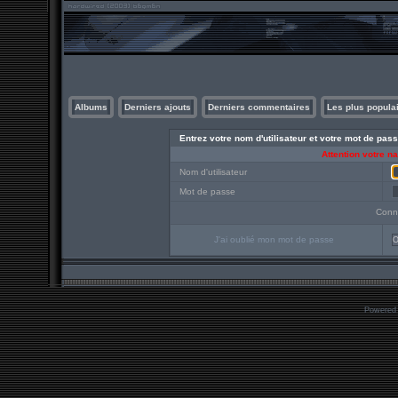
Albums
Derniers ajouts
Derniers commentaires
Les plus popula
Entrez votre nom d'utilisateur et votre mot de pa
Attention votre n
Nom d'utilisateur
Mot de passe
Conn
J'ai oublié mon mot de passe
O
Powered