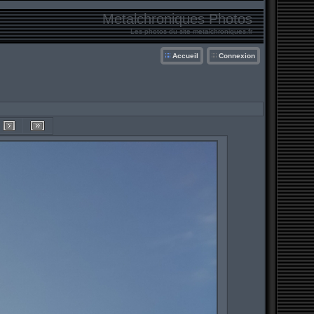
Metalchroniques Photos
Les photos du site metalchroniques.fr
Accueil
Connexion