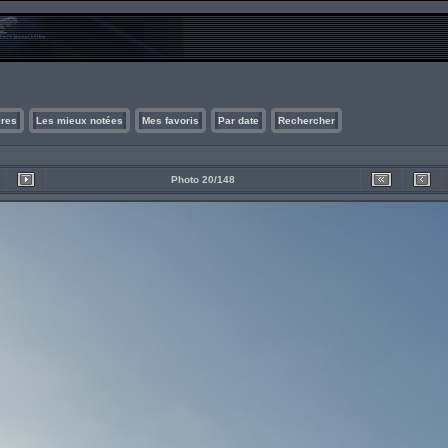
ires
Les mieux notées
Mes favoris
Par date
Rechercher
Photo 20/148