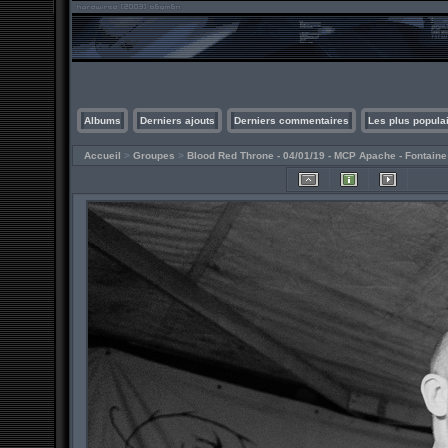
Albums
Derniers ajouts
Derniers commentaires
Les plus popula
Accueil
>
Groupes
>
Blood Red Throne - 04/01/19 - MCP Apache - Fontain