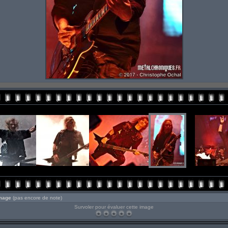
image
(pas encore de note)
Survoler pour évaluer cette image