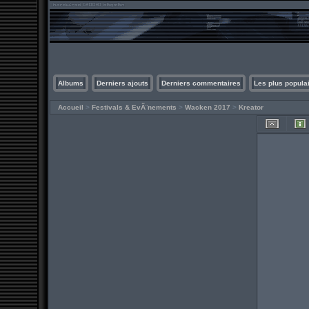
Albums
Derniers ajouts
Derniers commentaires
Les plus popula
Accueil
>
Festivals & EvÃ¨nements
>
Wacken 2017
>
Kreator