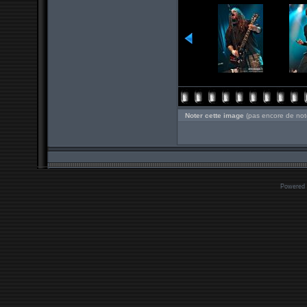
Noter cette image
(pas encore de not
Powered