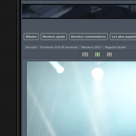
Albums
Derniers ajouts
Derniers commentaires
Les plus popula
Accueil
>
Festivals & EvÃ¨nements
>
Wacken 2017
>
Napalm Death