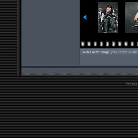
Noter cette image
(pas encore de not
Powered