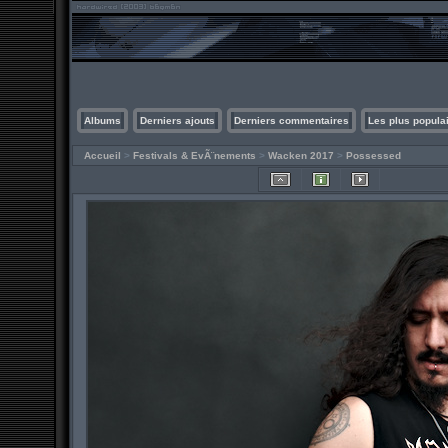
Albums
Derniers ajouts
Derniers commentaires
Les plus popula
Accueil
>
Festivals & EvÃ¨nements
>
Wacken 2017
>
Possessed