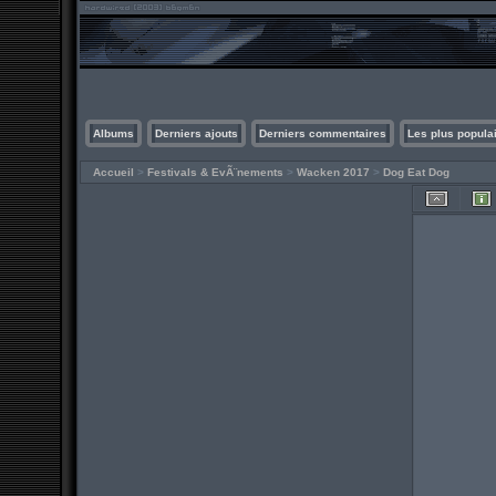
Albums
Derniers ajouts
Derniers commentaires
Les plus popula
Accueil
>
Festivals & EvÃ¨nements
>
Wacken 2017
>
Dog Eat Dog