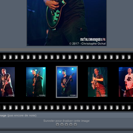
image
(pas encore de note)
Survoler pour évaluer cette image