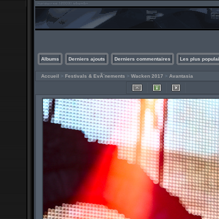
Albums
Derniers ajouts
Derniers commentaires
Les plus popula
Accueil
>
Festivals & EvÃ¨nements
>
Wacken 2017
>
Avantasia