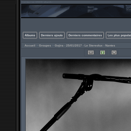
Albums
Derniers ajouts
Derniers commentaires
Les plus popula
Accueil
>
Groupes
>
Gojira - 25/01/2017 - Le Stereolux - Nantes