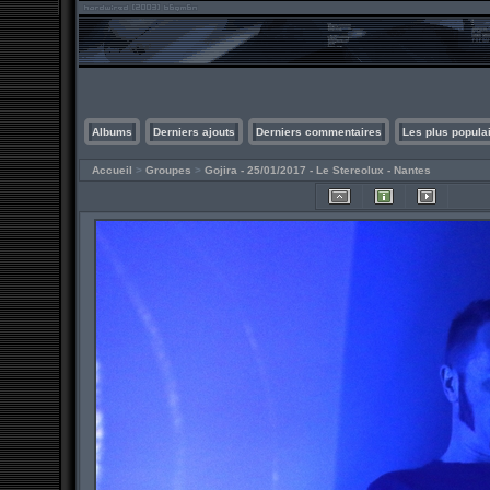
Albums
Derniers ajouts
Derniers commentaires
Les plus popula
Accueil
>
Groupes
>
Gojira - 25/01/2017 - Le Stereolux - Nantes