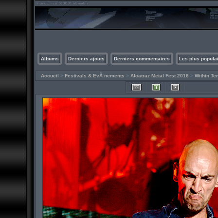
Albums
Derniers ajouts
Derniers commentaires
Les plus popula
Accueil
>
Festivals & EvÃ¨nements
>
Alcatraz Metal Fest 2016
>
Within Te