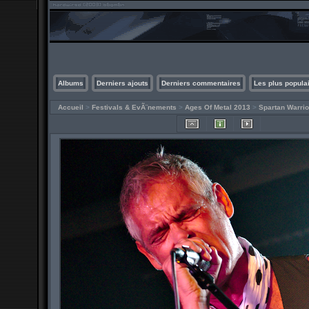
Albums
Derniers ajouts
Derniers commentaires
Les plus popula
Accueil
>
Festivals & EvÃ¨nements
>
Ages Of Metal 2013
>
Spartan Warrio