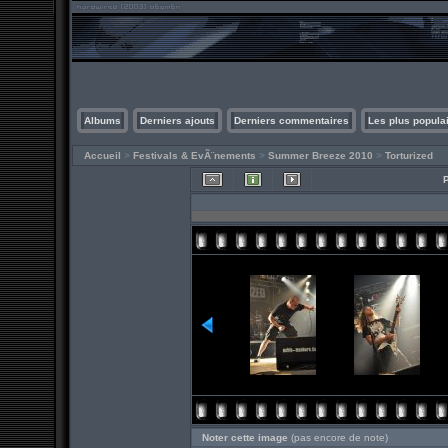
Albums
Derniers ajouts
Derniers commentaires
Les plus popula
Accueil
>
Festivals & EvÃ¨nements
>
Summer Breeze 2010
>
Torturized
Noter cette image
(pas encore de note)