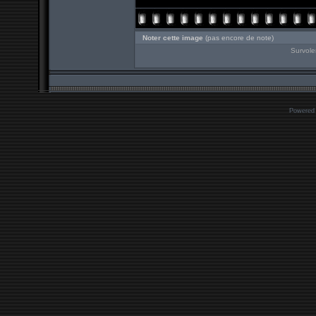
Noter cette image
(pas encore de note)
Survole
Powered