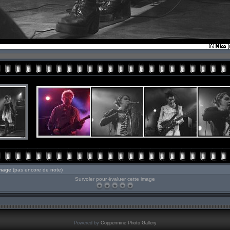
image
(pas encore de note)
Survoler pour évaluer cette image
Powered by
Coppermine Photo Gallery