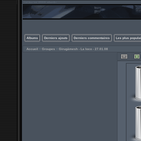
Albums
Derniers ajouts
Derniers commentaires
Les plus popula
Accueil
>
Groupes
>
Girugämesh - La loco - 27.01.08