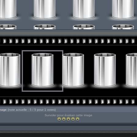
image
(note actuelle : 5 / 5 pour 1 votes)
Survoler pour évaluer cette image