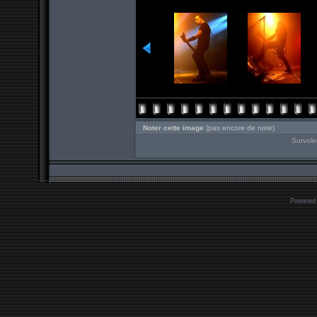
Noter cette image
(pas encore de note)
Survole
Powered