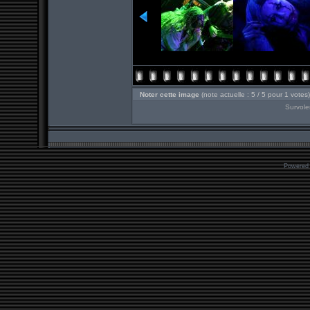
Noter cette image
(note actuelle : 5 / 5 pour 1 votes)
Survole
Powered