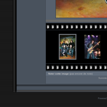
Noter cette image
(pas encore de note)
Survole
Powered