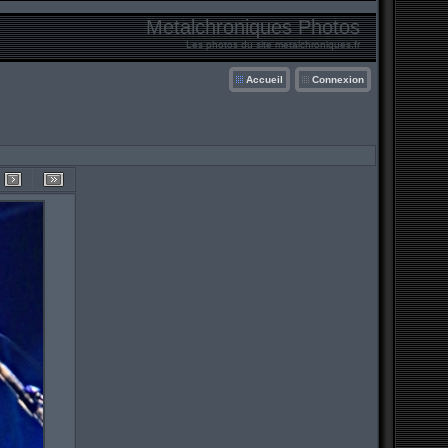
Metalchroniques Photos
Les photos du site metalchroniques.fr
Accueil
Connexion