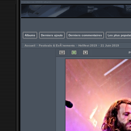
Albums
Derniers ajouts
Derniers commentaires
Les plus popula
Accueil
>
Festivals & EvÃ¨nements
>
Hellfest 2019
>
21 Juin 2019
P