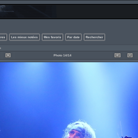
ires
Les mieux notées
Mes favoris
Par date
Rechercher
s
Photo 14/14