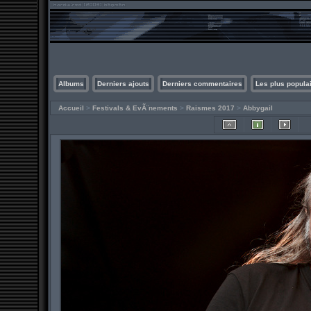
Albums
Derniers ajouts
Derniers commentaires
Les plus popula
Accueil
>
Festivals & EvÃ¨nements
>
Raismes 2017
>
Abbygail