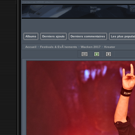
Albums
Derniers ajouts
Derniers commentaires
Les plus popula
Accueil
>
Festivals & EvÃ¨nements
>
Wacken 2017
>
Kreator