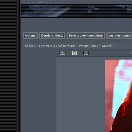
Albums
Derniers ajouts
Derniers commentaires
Les plus popula
Accueil
>
Festivals & EvÃ¨nements
>
Wacken 2017
>
Kreator