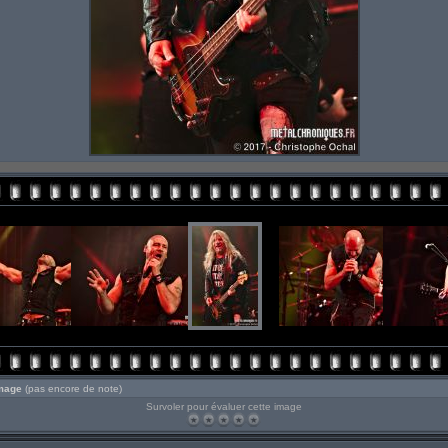
image
(pas encore de note)
Survoler pour évaluer cette image