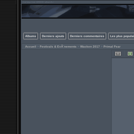
Albums
Derniers ajouts
Derniers commentaires
Les plus popula
Accueil
>
Festivals & EvÃ¨nements
>
Wacken 2017
>
Primal Fear