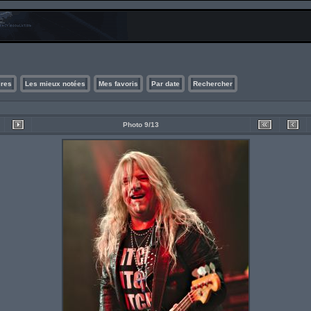
ires
Les mieux notées
Mes favoris
Par date
Rechercher
Photo 9/13