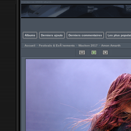
Albums
Derniers ajouts
Derniers commentaires
Les plus popula
Accueil
>
Festivals & EvÃ¨nements
>
Wacken 2017
>
Amon Amarth