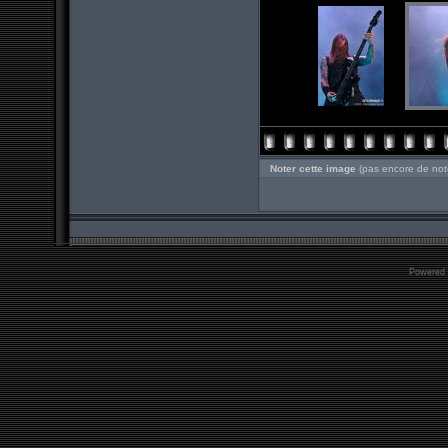
Noter cette image
(pas encore de not
Powered