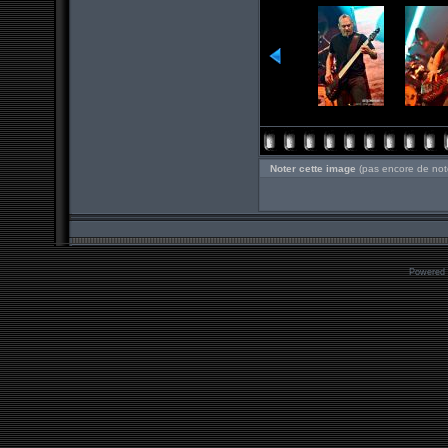
Noter cette image
(pas encore de not
Powered