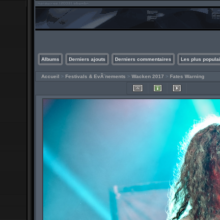
Albums
Derniers ajouts
Derniers commentaires
Les plus popula
Accueil
>
Festivals & EvÃ¨nements
>
Wacken 2017
>
Fates Warning