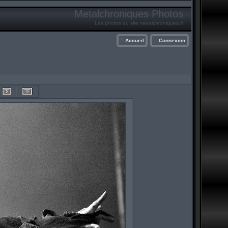
Metalchroniques Photos
Les photos du site metalchroniques.fr
Accueil
Connexion